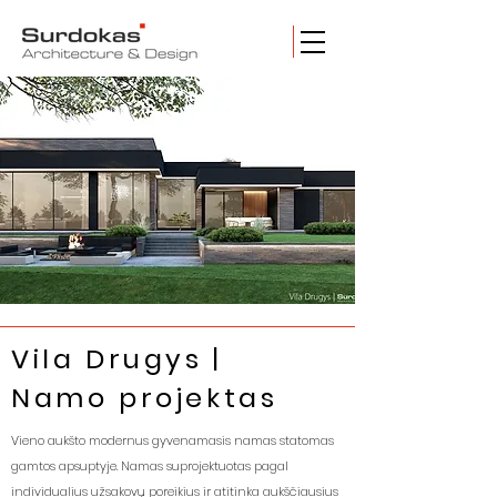
Vila Drugys |
Namo projektas
Vieno aukšto modernus gyvenamasis namas statomas
gamtos apsuptyje. Namas suprojektuotas pagal
individualius užsakovų poreikius ir atitinka aukščiausius