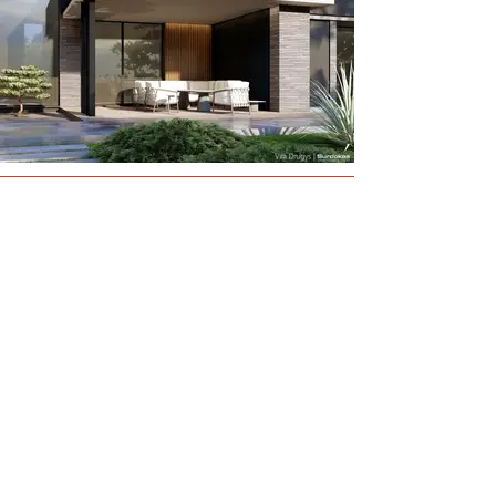
Nuo 2010 metų projektuojame
gyvenamuosius namus visoje Lietuvoje.
UNIKALŪS NAMŲ PROJEKTAI
MODERNŪS