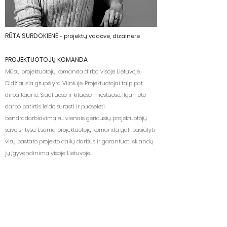
RŪTA SURDOKIENĖ
- projektų vadovė, dizainerė
PROJEKTUOTOJŲ KOMANDA
Mūsų projektuotojų komanda dirba visoje Lietuvoje.
Didžiausia grupė yra Vilniuje. Projektuotojai taip pat
dirba Kaune, Šiauliuose ir kituose miestuose. Ilgametė
darbo patirtis leido surasti ir puoselėti
bendradarbiavimą su vienais geriausių projektuotojų
savo srityse. Esama projektuotojų komanda gali pasiūlyti
visų pastato projekto dalių darbus ir garantuoti sklandų
jų įgyvendinimą visoje Lietuvoje.