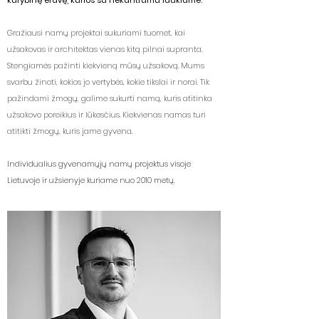
kūrybinę erdvę, kurios su nekantrumu laukiame.
Gražiausi namų projektai sukuriami tuomet, kai
užsakovas ir architektas vienas kitą pilnai supranta.
Stengiamės pažinti kiekvieną mūsų užsakovą. Mums
svarbu žinoti, kokios jo vertybės, kokie tikslai ir norai. Tik
pažindami žmogų, galime sukurti namą, kuris atitinka
užsakovo poreikius ir lūkesčius. Kiekvienas namas turi
atitikti žmogų, kuris jame gyvena.
Individualius gyvenamųjų namų projektus visoje
Lietuvoje ir užsienyje kuriame nuo 2010 metų.