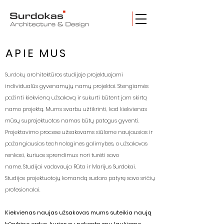
APIE MUS
Surdokų
architektūros studijoje
projektuojami
individualūs gyvenamųjų namų projektai.
Stengiamės
pažinti kiekvieną užsakovą ir sukurti būtent jam skirtą
namo projektą. Mums svarbu užtikrinti, kad kiekvienas
mūsų suprojektuotas namas būtų patogus gyventi.
Projektavimo procese užsakovams siūlome naujausias ir
pažangiausias technologines galimybes, o užsakovas
renkasi, kuriuos sprendimus nori turėti savo
name.
Studijai vadovauja Rūta ir Marijus Surdokai.
Studijos projektuotojų komandą sudaro patyrę savo sričių
profesionalai.
Kiekvienas naujas užsakovas mums suteikia naują