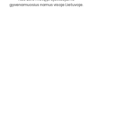
gyvenamuosius namus visoje Lietuvoje.
UNIKALŪS NAMŲ PROJEKTAI
MODERNŪS
KLASIKINIAI
VIENO AUKŠTO NAMŲ PROJEKTAI
INTERJERAI
APIE MUS
KONTAKTAI