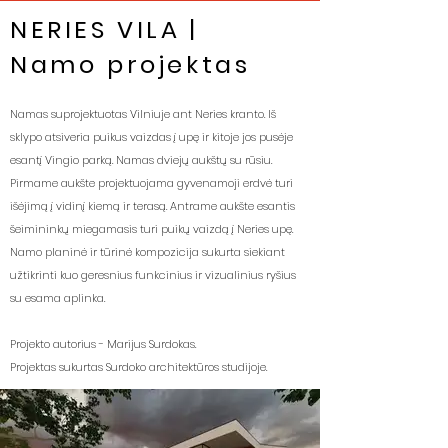
NERIES VILA |
Namo projektas
Namas suprojektuotas Vilniuje ant Neries kranto. Iš
sklypo atsiveria puikus vaizdas į upę ir kitoje jos pusėje
esantį Vingio parką. Namas dviejų aukštų su rūsiu.
Pirmame aukšte projektuojama gyvenamoji erdvė turi
išėjimą į vidinį kiemą ir terasą. Antrame aukšte esantis
šeimininkų miegamasis turi puikų vaizdą į Neries upę.
Namo planinė ir tūrinė kompozicija sukurta siekiant
užtikrinti kuo geresnius funkcinius ir vizualinius ryšius
su esama aplinka.
Projekto autorius - Marijus Surdokas.
Projektas sukurtas Surdoko architektūros studijoje.