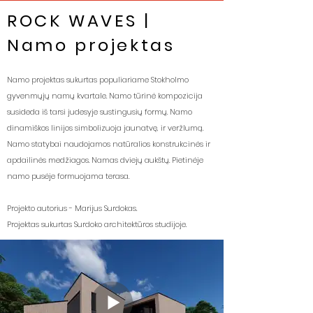
ROCK WAVES |
Namo projektas
Namo projektas sukurtas populiariame Stokholmo
gyvenmųjų namų kvartale. Namo tūrinė kompozicija
susideda iš tarsi judesyje sustingusių formų. Namo
dinamiškos linijos simbolizuoja jaunatvę, ir veržlumą.
Namo statybai naudojamos natūralios konstrukcinės ir
apdailinės medžiagos. Namas dviejų aukštų. Pietinėje
namo pusėje formuojama terasa.
Projekto autorius - Marijus Surdokas.
Projektas sukurtas Surdoko architektūros studijoje.